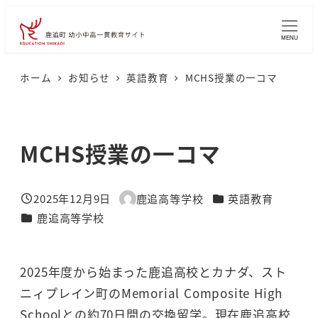
メ
イ
MENU
ン
コ
ホーム
お知らせ
英語教育
MCHS授業の一コマ
ン
テ
ン
MCHS授業の一コマ
ツ
へ
カテゴリー
2025年12月9日
鹿追高等学校
英語教育
移
投稿日
著
カテゴリー
鹿追高等学校
者
動
2025年度から始まった鹿追高校とカナダ、スト
ニィプレイン町のMemorial Composite High
Schoolとの約70日間の交換留学。現在鹿追高校