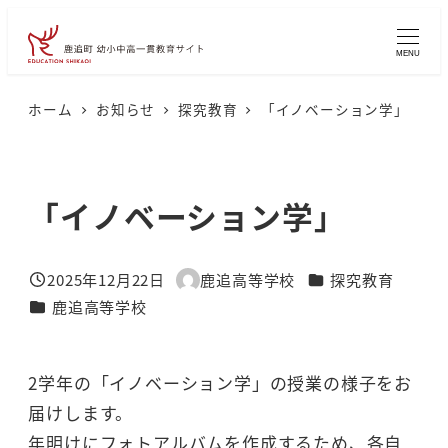
メ
イ
MENU
ン
コ
ホーム
お知らせ
探究教育
「イノベーション学」
ン
テ
ン
「イノベーション学」
ツ
へ
カテゴリー
2025年12月22日
鹿追高等学校
探究教育
移
投稿日
著
カテゴリー
鹿追高等学校
者
動
2学年の「イノベーション学」の授業の様子をお
届けします。
年明けにフォトアルバムを作成するため、各自