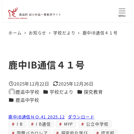
メ
イ
MENU
ン
コ
ホーム
お知らせ
学校だより
鹿中IB通信４１号
ン
テ
ン
鹿中IB通信４１号
ツ
へ
2025年12月22日
2025年12月26日
移
投稿日
更新日
カテゴリー
カテゴリー
鹿追中学校
学校だより
探究教育
著
動
カテゴリー
鹿追中学校
者
鹿中IB通信ＮＯ.41 2025.12
ダウンロード
I B
I B通信
MYP
公立中学校
国際バカロレア
探究的な学び
認定校