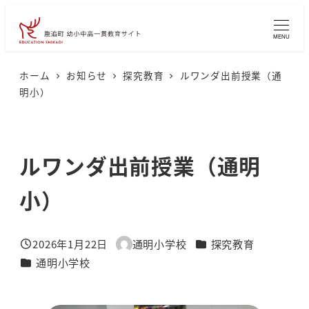
メ
イ
MENU
ン
コ
ホーム
お知らせ
探究教育
ルワンダ出前授業（通
明小）
ン
テ
ン
ルワンダ出前授業（通明
ツ
へ
小）
移
動
カテゴリー
2026年1月22日
通明小学校
探究教育
投稿日
著
カテゴリー
通明小学校
者