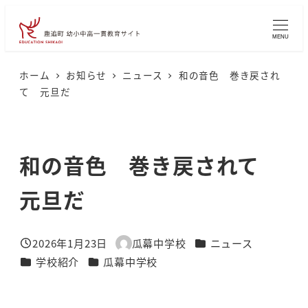
メ
イ
MENU
ン
コ
ホーム
お知らせ
ニュース
和の音色 巻き戻され
て 元旦だ
ン
テ
ン
和の音色 巻き戻されて
ツ
へ
元旦だ
移
動
カテゴリー
2026年1月23日
瓜幕中学校
ニュース
投稿日
著
カテゴリー
カテゴリー
学校紹介
瓜幕中学校
者