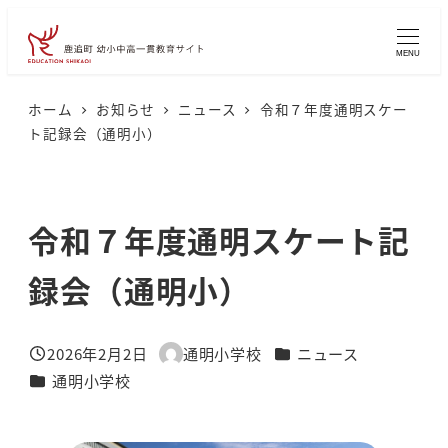
メ
イ
MENU
ン
コ
ホーム
お知らせ
ニュース
令和７年度通明スケー
ト記録会（通明小）
ン
テ
ン
令和７年度通明スケート記
ツ
へ
録会（通明小）
移
動
カテゴリー
2026年2月2日
通明小学校
ニュース
投稿日
著
カテゴリー
通明小学校
者