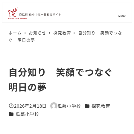
メ
イ
MENU
ン
コ
ホーム
お知らせ
探究教育
自分知り 笑顔でつな
ぐ 明日の夢
ン
テ
ン
自分知り 笑顔でつなぐ
ツ
へ
明日の夢
移
動
カテゴリー
2026年2月18日
瓜幕小学校
探究教育
投稿日
著
カテゴリー
瓜幕小学校
者