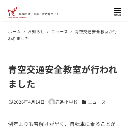
メ
イ
MENU
ン
コ
ホーム
お知らせ
ニュース
青空交通安全教室が行
われました
ン
テ
ン
青空交通安全教室が行われ
ツ
へ
ました
移
動
カテゴリー
2026年4月14日
鹿追小学校
ニュース
投稿日
著
者
例年よりも雪解けが早く、自転車に乗ることが