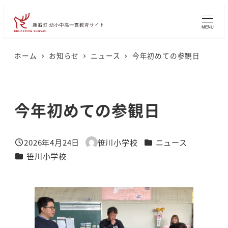
メ
イ
MENU
ン
コ
ホーム
お知らせ
ニュース
今年初めての参観日
ン
テ
ン
今年初めての参観日
ツ
へ
カテゴリー
2026年4月24日
笹川小学校
ニュース
移
投稿日
著
カテゴリー
笹川小学校
者
動