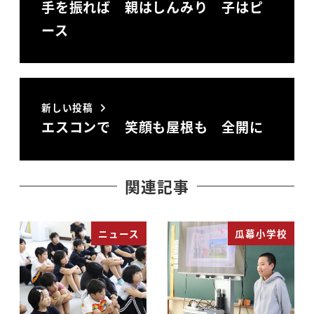
手を振れば 親はしんみり 子はピ
ース
新しい投稿
エスコンで 笑顔も屋根も 全開に
関連記事
ニュース
瓜幕小学校