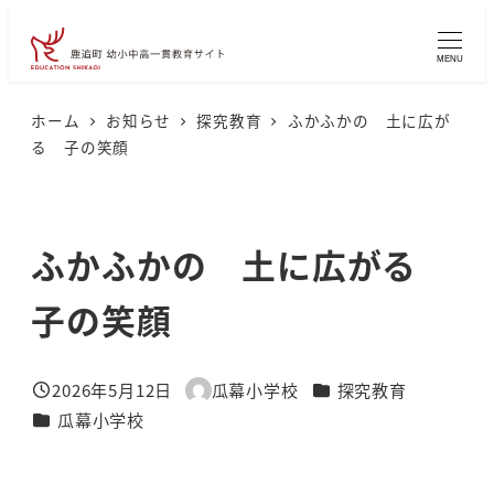
メ
イ
MENU
ン
コ
ホーム
お知らせ
探究教育
ふかふかの 土に広が
る 子の笑顔
ン
テ
ン
ふかふかの 土に広がる
ツ
へ
子の笑顔
移
動
カテゴリー
2026年5月12日
瓜幕小学校
探究教育
投稿日
著
カテゴリー
瓜幕小学校
者