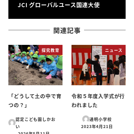
JCI グローバルユース国連大使
関連記事
探究教育
ニュース
「どうして土の中で育
令和５年度入学式が行
つの？」
われました
認定こども園しかお
通明小学校
い
2023年4月21日
投稿日
2026年5月11日