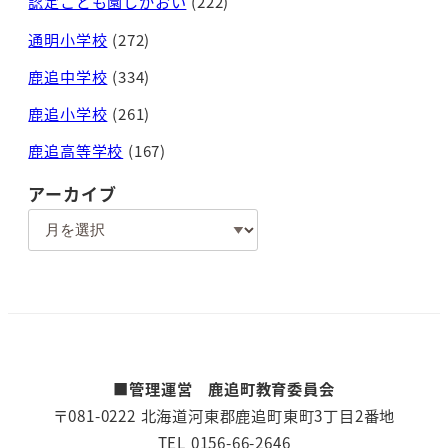
認定こども園しかおい
(222)
通明小学校
(272)
鹿追中学校
(334)
鹿追小学校
(261)
鹿追高等学校
(167)
アーカイブ
ア
ー
カ
イ
ブ
■管理運営 鹿追町教育委員会
〒081-0222 北海道河東郡鹿追町東町3丁目2番地
TEL 0156-66-2646