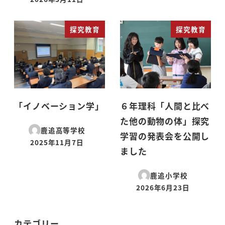
投稿日
探究教育
探究教育
「イノベーション学」
６年理科「人間と比べ
た他の動物の体」探究
鹿追高等学校
学習の発表会を公開し
2025年11月7日
投稿日
ました
鹿追小学校
2026年6月23日
投稿日
カテゴリー