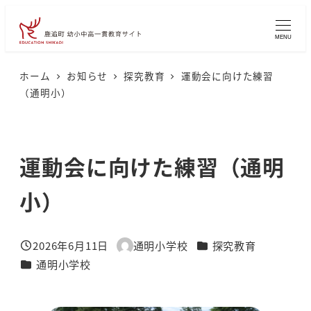
メ
イ
MENU
ン
コ
ホーム
お知らせ
探究教育
運動会に向けた練習
（通明小）
ン
テ
ン
運動会に向けた練習（通明
ツ
へ
小）
移
動
カテゴリー
2026年6月11日
通明小学校
探究教育
投稿日
著
カテゴリー
通明小学校
者