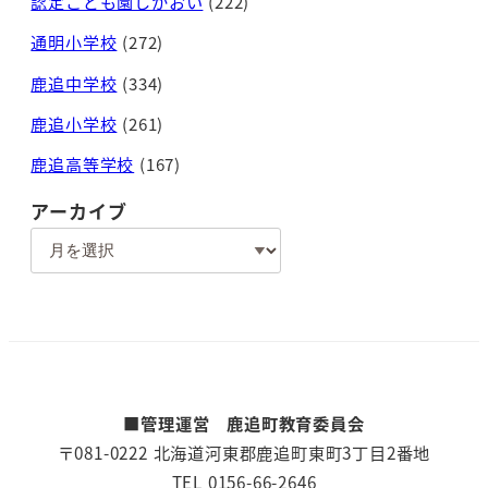
認定こども園しかおい
(222)
通明小学校
(272)
鹿追中学校
(334)
鹿追小学校
(261)
鹿追高等学校
(167)
アーカイブ
ア
ー
カ
イ
ブ
■管理運営 鹿追町教育委員会
〒081-0222 北海道河東郡鹿追町東町3丁目2番地
TEL 0156-66-2646