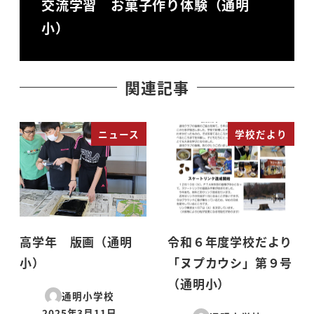
交流学習 お菓子作り体験（通明
小）
関連記事
ニュース
学校だより
高学年 版画（通明
令和６年度学校だより
小）
「ヌプカウシ」第９号
（通明小）
通明小学校
2025年3月11日