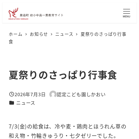
メ
イ
MENU
ン
コ
ホーム
お知らせ
ニュース
夏祭りのさっぱり行事
食
ン
テ
ン
夏祭りのさっぱり行事食
ツ
へ
移
2026年7月3日
認定こども園しかおい
投稿日
著
動
カテゴリー
ニュース
者
7/3(金)の給食は、冷や麦・鶏肉とほうれん草の
和え物・竹輪きゅうり・七夕ゼリーでした。