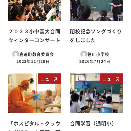
２０２３小中高大合同
閉校記念ソングづくり
ウィンターコンサート
をしました
鹿追町教育委員会
笹川小学校
2023年11月29日
2026年7月24日
投稿日
投稿日
ニュース
ニュース
「ホスピタル・クラウ
合同学習（通明小）