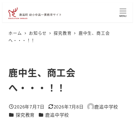
メ
イ
MENU
ン
コ
ホーム
お知らせ
探究教育
鹿中生、商工会
へ・・・！！
ン
テ
ン
鹿中生、商工会
ツ
へ
へ・・・！！
移
動
2026年7月7日
2026年7月8日
鹿追中学校
投稿日
更新日
著
カテゴリー
カテゴリー
探究教育
鹿追中学校
者