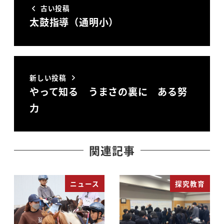
古い投稿
太鼓指導（通明小）
新しい投稿
やって知る うまさの裏に ある努
力
関連記事
ニュース
探究教育