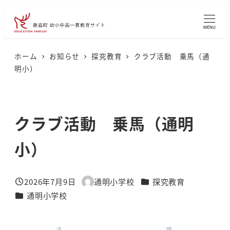
メ
イ
MENU
ン
コ
ホーム
お知らせ
探究教育
クラブ活動 乗馬（通
明小）
ン
テ
ン
クラブ活動 乗馬（通明
ツ
へ
小）
移
動
カテゴリー
2026年7月9日
通明小学校
探究教育
投稿日
著
カテゴリー
通明小学校
者