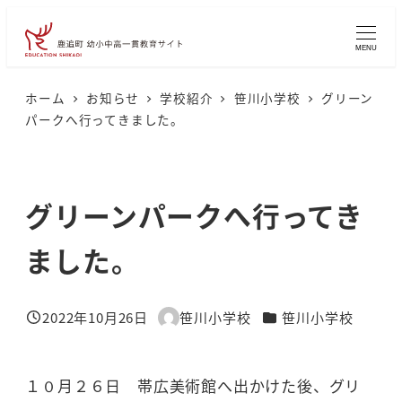
メ
イ
MENU
ン
コ
ホーム
お知らせ
学校紹介
笹川小学校
グリーン
パークへ行ってきました。
ン
テ
ン
グリーンパークへ行ってき
ツ
へ
ました。
移
動
カテゴリー
2022年10月26日
笹川小学校
笹川小学校
投稿日
著
者
１０月２６日 帯広美術館へ出かけた後、グリ