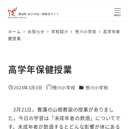
メ
イ
MENU
ン
コ
ホーム
お知らせ
学校紹介
笹川小学校
高学年保
健授業
ン
テ
ン
高学年保健授業
ツ
へ
移
カテゴリー
2023年3月3日
笹川小学校
笹川小学校
投稿日
著
動
者
2月21日。養護の山根教諭の授業がありまし
た。今日の学習は「未成年者の飲酒」についてで
す。未成年者が飲酒するとどんな影響が体にある