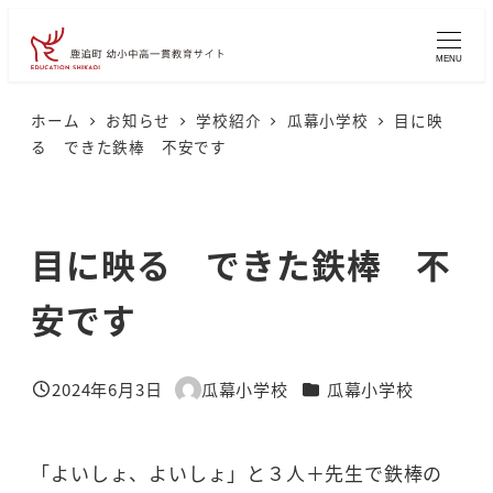
メ
イ
MENU
ン
コ
ホーム
お知らせ
学校紹介
瓜幕小学校
目に映
る できた鉄棒 不安です
ン
テ
ン
目に映る できた鉄棒 不
ツ
へ
安です
移
動
カテゴリー
2024年6月3日
瓜幕小学校
瓜幕小学校
投稿日
著
者
「よいしょ、よいしょ」と３人＋先生で鉄棒の