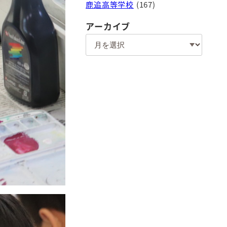
鹿追高等学校
(167)
アーカイブ
ア
ー
カ
イ
ブ