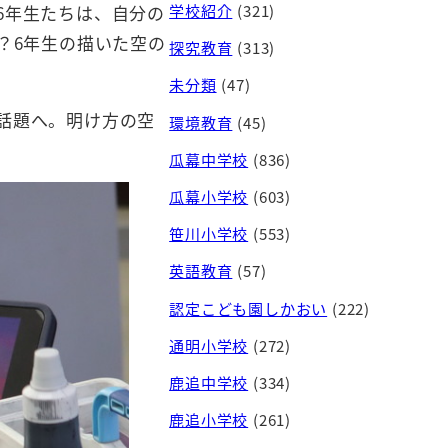
学校紹介
(321)
6年生たちは、自分の
？6年生の描いた空の
探究教育
(313)
未分類
(47)
話題へ。明け方の空
環境教育
(45)
瓜幕中学校
(836)
瓜幕小学校
(603)
笹川小学校
(553)
英語教育
(57)
認定こども園しかおい
(222)
通明小学校
(272)
鹿追中学校
(334)
鹿追小学校
(261)