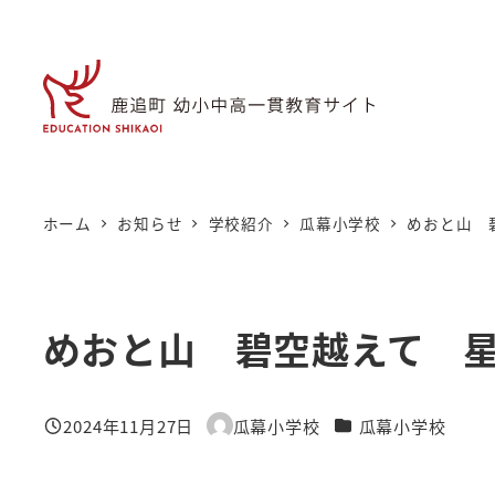
メ
イ
ン
コ
ン
テ
ン
ホーム
お知らせ
学校紹介
瓜幕小学校
めおと山 
ツ
へ
移
めおと山 碧空越えて 
動
カテゴリー
2024年11月27日
瓜幕小学校
瓜幕小学校
投稿日
著
者