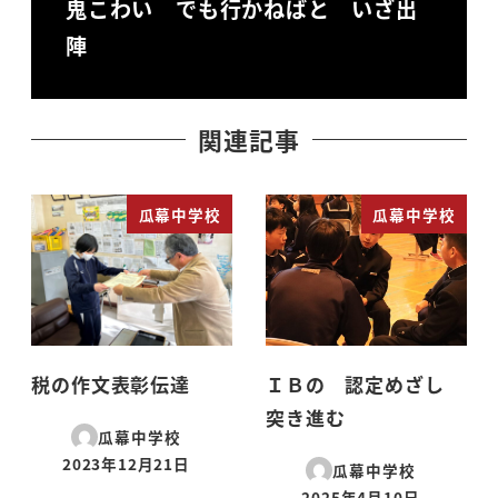
鬼こわい でも行かねばと いざ出
陣
関連記事
瓜幕中学校
瓜幕中学校
税の作文表彰伝達
ＩＢの 認定めざし
突き進む
瓜幕中学校
2023年12月21日
瓜幕中学校
投稿日
2025年4月10日