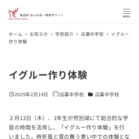
メ
イ
MENU
ン
コ
ホーム
お知らせ
学校紹介
瓜幕中学校
イグルー
作り体験
ン
テ
ン
イグルー作り体験
ツ
へ
移
カテゴリー
2025年2月14日
瓜幕中学校
瓜幕中学校
投稿日
著
動
者
２月13日（木）、1年生が然別湖にて総合的な学
習の時間を活用し、「イグルー作り体験」を行
いました。時折風と雪の舞う寒い中での体験とな