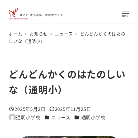
メ
イ
MENU
ン
コ
ホーム
お知らせ
ニュース
どんどんかくのはたの
しいな（通明小）
ン
テ
ン
どんどんかくのはたのしい
ツ
へ
な（通明小）
移
動
2025年5月2日
2025年11月25日
投稿日
更新日
カテゴリー
カテゴリー
通明小学校
ニュース
通明小学校
著
者