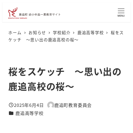
メ
イ
MENU
ン
コ
ホーム
お知らせ
学校紹介
鹿追高等学校
桜をス
ケッチ ～思い出の鹿追高校の桜～
ン
テ
ン
桜をスケッチ ～思い出の
ツ
へ
鹿追高校の桜～
移
動
2025年6月4日
鹿追町教育委員会
投稿日
著
カテゴリー
鹿追高等学校
者