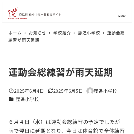
メ
イ
MENU
ン
コ
ホーム
お知らせ
学校紹介
鹿追小学校
運動会総
練習が雨天延期
ン
テ
ン
運動会総練習が雨天延期
ツ
へ
移
2025年6月4日
2025年6月5日
鹿追小学校
投稿日
更新日
著
動
カテゴリー
鹿追小学校
者
６月４日（水）は運動会総練習の予定でしたが
雨で翌日に延期となり、今日は体育館で全体練習