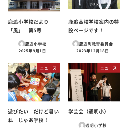
鹿追小学校だより
鹿追高校学校案内の特
「風」 第5号
設ページです！
鹿追小学校
鹿追町教育委員会
2025年9月1日
2023年12月18日
投稿日
投稿日
ニュース
ニュース
遊びたい だけど暑い
学芸会（通明小）
ね じゃあ学校！
通明小学校