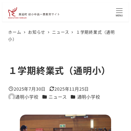
メ
イ
MENU
ン
コ
ホーム
お知らせ
ニュース
１学期終業式（通明
小）
ン
テ
ン
１学期終業式（通明小）
ツ
へ
移
2025年7月30日
2025年11月25日
投稿日
更新日
動
カテゴリー
カテゴリー
通明小学校
ニュース
通明小学校
著
者