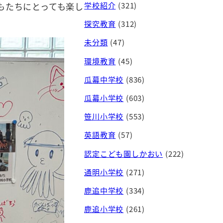
学校紹介
(321)
もたちにとっても楽し
探究教育
(312)
未分類
(47)
環境教育
(45)
瓜幕中学校
(836)
瓜幕小学校
(603)
笹川小学校
(553)
英語教育
(57)
認定こども園しかおい
(222)
通明小学校
(271)
鹿追中学校
(334)
鹿追小学校
(261)