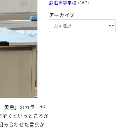
鹿追高等学校
(167)
アーカイブ
ア
ー
カ
イ
ブ
、黄色」のカラーが
を解くというところか
組み合わせた言葉か