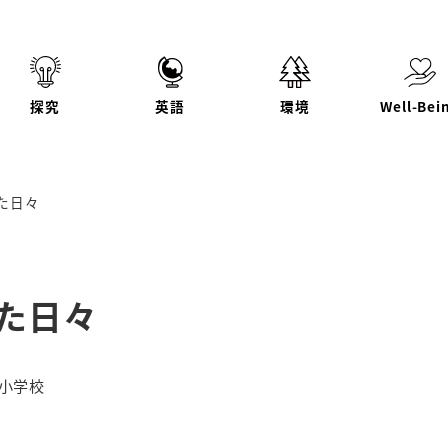
探究
英語
環境
Well-Bei
た日々
した日々
リー
小学校