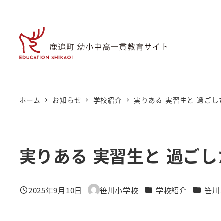
メ
イ
ン
コ
ン
テ
ン
ホーム
お知らせ
学校紹介
実りある 実習生と 過ごし
ツ
へ
移
実りある 実習生と 過ご
動
カテゴリー
カテゴ
2025年9月10日
笹川小学校
学校紹介
笹川
投稿日
著
者