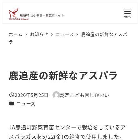
メ
イ
MENU
ン
コ
ホーム
お知らせ
ニュース
鹿追産の新鮮なアスパ
ラ
ン
テ
ン
鹿追産の新鮮なアスパラ
ツ
へ
移
2026年5月25日
認定こども園しかおい
投稿日
著
動
カテゴリー
ニュース
者
JA鹿追町野菜育苗センターで栽培をしているア
スパラガスを5/22(金)の給食で使用しました。